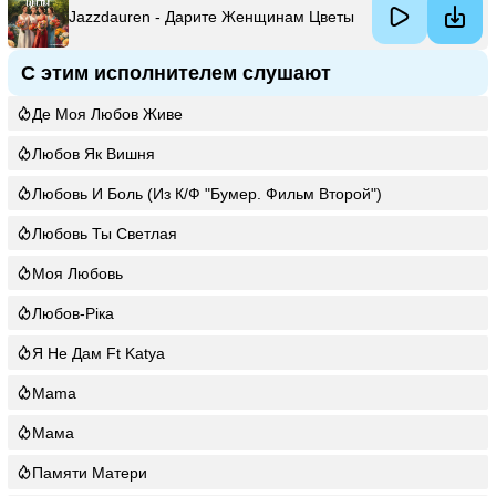
Jazzdauren - Дарите Женщинам Цветы
С этим исполнителем слушают
Де Моя Любов Живе
Любов Як Вишня
Любовь И Боль (Из К/Ф "Бумер. Фильм Второй")
Любовь Ты Светлая
Моя Любовь
Любов-Ріка
Я Не Дам Ft Katya
Mama
Мама
Памяти Матери