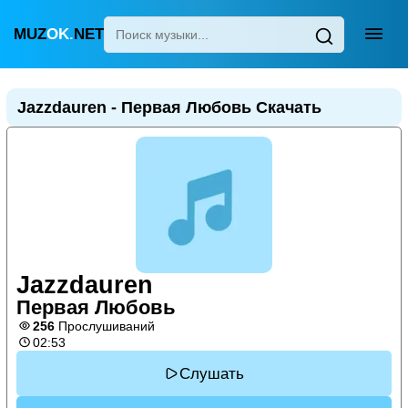
MUZ
OK
.
NET
Главная
Jazzdauren - Первая Любовь Скачать
Популярные
Новинки
Поп
Детские песни
Для сна
Jazzdauren
Узбекская
Первая Любовь
Украинская
256
Прослушиваний
02:53
Слушать